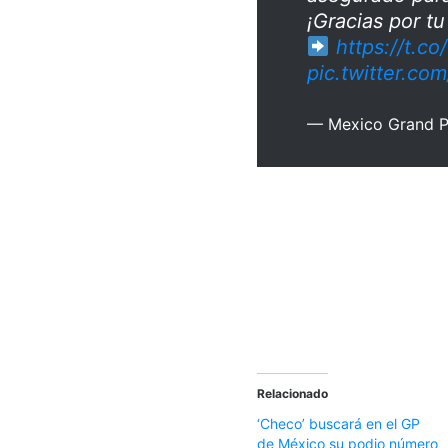
¡Gracias por t
https://t.c
pic.twitter.c
— Mexico Grand P
Relacionado
‘Checo’ buscará en el GP
de México su podio número