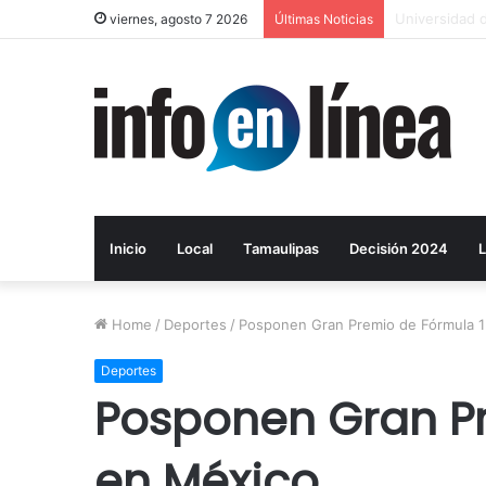
Layda Sansor
viernes, agosto 7 2026
Últimas Noticias
Inicio
Local
Tamaulipas
Decisión 2024
L
Home
/
Deportes
/
Posponen Gran Premio de Fórmula 1
Deportes
Posponen Gran Pr
en México