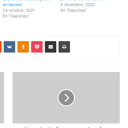
en tercero
6 diciembre, 2020
24 octubre, 2021
En "Deportes"
En "Deportes"
Reddit
VKontakte
Odnoklassniki
Pocket
Share via Email
Print