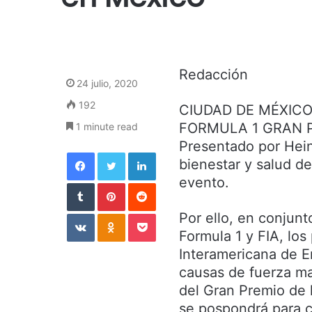
Redacción
24 julio, 2020
192
CIUDAD DE MÉXICO.-
FORMULA 1 GRAN P
1 minute read
Presentado por Hein
Facebook
Twitter
LinkedIn
bienestar y salud de
evento.
Tumblr
Pinterest
Reddit
VKontakte
Odnoklassniki
Pocket
Por ello, en conjun
Formula 1 y FIA, lo
Interamericana de E
causas de fuerza ma
del Gran Premio de
se pospondrá para c