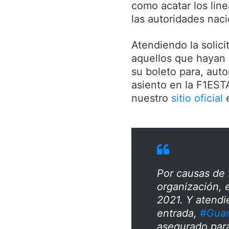
como acatar los lin
las autoridades naci
Atendiendo la solici
aquellos que hayan
su boleto para, au
asiento en la F1EST
nuestro
sitio oficial
e
Por causas de 
organización, 
2021. Y atendie
entrada,
#Guar
asegurado par