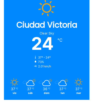
Ciudad Victoria
Clear Sky
24
℃
37º - 24º
73%
2.01 km/h
37
37
36
37
37
℃
℃
℃
℃
℃
vie
sáb
dom
lun
mar