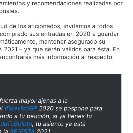
eamientos y recomendaciones realizadas por
onales.
tud de los aficionados, invitamos a todos
 comprado sus entradas en 2020 a guardar
tomáticamente, mantener asegurado su
A 2021 – ya que serán válidos para ésta. En
ncontrarás más información al respecto.
fuerza mayor ajenas a la
el
#MexicoGP
2020 se pospone para
ndo a tu petición, si ya tienes tu
daTuBoleto
, tu asiento ya está
a la
#F1ESTA
2021