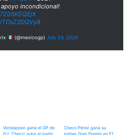
u apoyo incondicional!
o/7Z05KEQEjX
om/TDsZ2DQVy8
rix
(@mexicogp)
July 24, 2020
Verstappen gana el GP de
Checo Pérez gana su
EU; ‘Checo’ sube al podio
primer Gran Premio en F1