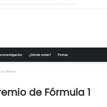
es anuncia acciones para fortalecer sectores en Campeche
a investigación
¿Dónde están?
Firmas
 en México
emio de Fórmula 1