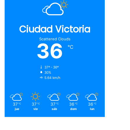
Ciudad Victoria
Scattered Clouds
36
℃
37º - 36º
30%
5.64 km/h
37
37
37
36
36
℃
℃
℃
℃
℃
jue
vie
sáb
dom
lun