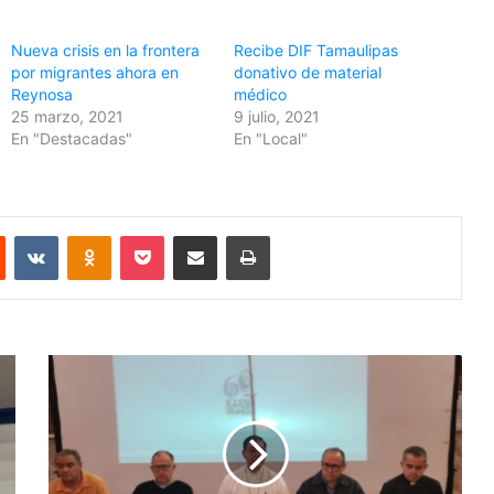
Nueva crisis en la frontera
Recibe DIF Tamaulipas
por migrantes ahora en
donativo de material
Reynosa
médico
25 marzo, 2021
9 julio, 2021
En "Destacadas"
En "Local"
Reddit
VKontakte
Odnoklassniki
Pocket
Share via Email
Print