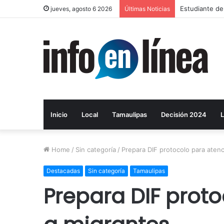
UAT proyecta 
jueves, agosto 6 2026
Últimas Noticias
Inicio
Local
Tamaulipas
Decisión 2024
L
Home
/
Sin categoría
/
Prepara DIF protocolo para aten
Destacadas
Sin categoría
Tamaulipas
Prepara DIF prot