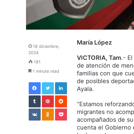
María López
18 diciembre,
2024
VICTORIA, Tam
.- E
181
de atención de men
1 minute read
familias con que cu
de posibles deportac
Facebook
Twitter
LinkedIn
Ayala.
Tumblr
Pinterest
Reddit
“Estamos reforzando
VKontakte
Odnoklassniki
Pocket
migrantes no acomp
acompañados de su f
cuenta el Gobierno 