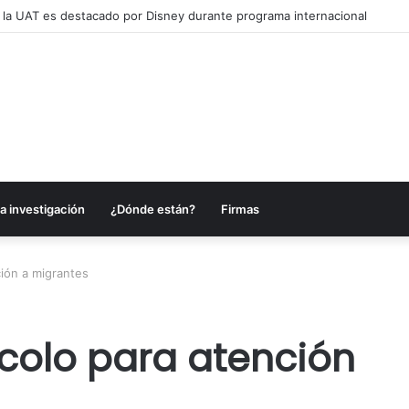
alcanzar una matrícula de 45 mil estudiantes
a investigación
¿Dónde están?
Firmas
ción a migrantes
ocolo para atención