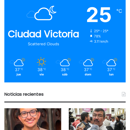
25
℃
Ciudad Victoria
25º - 25º
78%
3.11 km/h
Scattered Clouds
37
38
38
37
37
℃
℃
℃
℃
℃
jue
vie
sáb
dom
lun
Noticias recientes