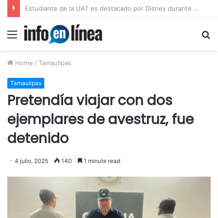
UAT proyecta alcanzar una matrícula de 45 mil estudiantes
Menu
S
fo
Home
/
Tamaulipas
Tamaulipas
Pretendía viajar con dos
ejemplares de avestruz, fue
detenido
4 julio, 2025
140
1 minute read