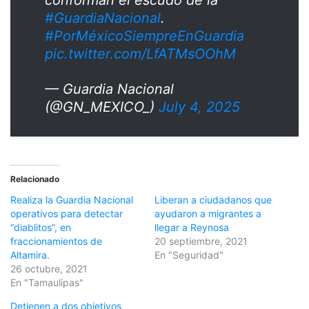
conforman el escudo de la
#GuardiaNacional
.
#PorMéxicoSiempreEnGuardia
pic.twitter.com/LfATMsOOhM
— Guardia Nacional
(@GN_MEXICO_)
July 4, 2025
Relacionado
Realiza la Guardia Nacional
Liberan a ciudadanos que
operativos para detectar
ayudaron a migrantes a
“diablitos”, en
llegar a Reynosa
fraccionamientos de
20 septiembre, 2021
Altamira.
En "Seguridad"
26 octubre, 2021
En "Tamaulipas"
Detienen a dos objetivos