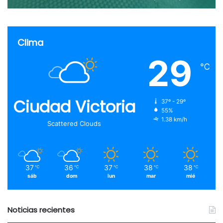
Clima
29
℃
Ciudad Victoria
37º - 29º
55%
1.38 km/h
Scattered Clouds
37
36
37
38
38
℃
℃
℃
℃
℃
sáb
dom
lun
mar
mié
Noticias recientes