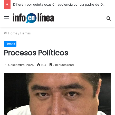
Inicia juicio contra padre de Dafne por violación equiparada contra su hija
Menu
S
fo
Home
/
Firmas
Firmas
Procesos Políticos
4 diciembre, 2024
104
2 minutes read