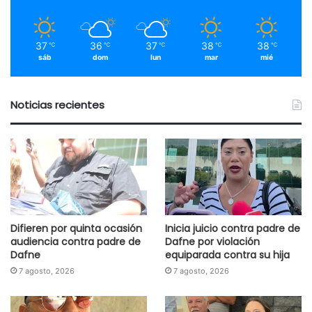
37
36
37
38
38
℃
℃
℃
℃
℃
sáb
dom
lun
mar
mié
Noticias recientes
Difieren por quinta ocasión
Inicia juicio contra padre de
audiencia contra padre de
Dafne por violación
Dafne
equiparada contra su hija
7 agosto, 2026
7 agosto, 2026