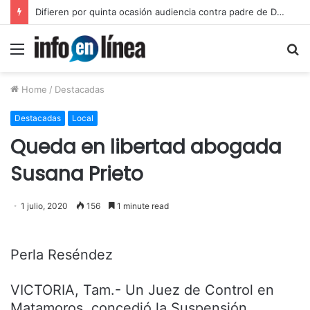
Inicia juicio contra padre de Dafne por violación equiparada contra su hija
Menu
S
fo
Home
/
Destacadas
Destacadas
Local
Queda en libertad abogada
Susana Prieto
1 julio, 2020
156
1 minute read
Perla Reséndez
VICTORIA, Tam.- Un Juez de Control en
Matamoros, concedió la Suspensión