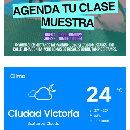
Clima
24
℃
Ciudad Victoria
37º - 22º
88%
1.96 km/h
Scattered Clouds