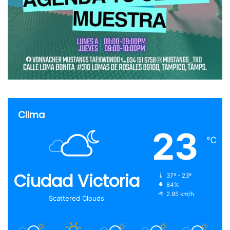
Clima
23
℃
Ciudad Victoria
37º - 23º
84%
2.95 km/h
Scattered Clouds