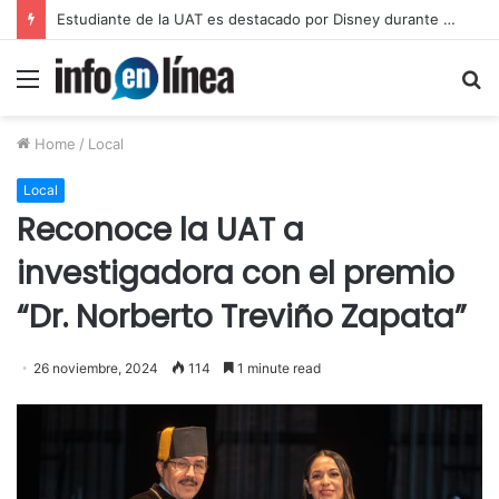
UAT proyecta alcanzar una matrícula de 45 mil estudiantes
Menu
S
fo
Home
/
Local
Local
Reconoce la UAT a
investigadora con el premio
“Dr. Norberto Treviño Zapata”
26 noviembre, 2024
114
1 minute read