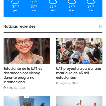
37
37
38
37
37
℃
℃
℃
℃
℃
jue
vie
sáb
dom
lun
Noticias recientes
Estudiante de la UAT es
UAT proyecta alcanzar una
destacado por Disney
matrícula de 45 mil
durante programa
estudiantes
internacional
3 agosto, 2026
4 agosto, 2026