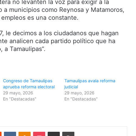
tera no levanten la voz para exigir a la
yo a municipios como Reynosa y Matamoros,
 empleos es una constante.
7, le decimos a los ciudadanos que hagan
nte analicen cada partido político que ha
 a Tamaulipas”.
Congreso de Tamaulipas
Tamaulipas avala reforma
aprueba reforma electoral
judicial
29 mayo, 2026
29 mayo, 2026
En "Destacadas"
En "Destacadas"
Reddit
VKontakte
Odnoklassniki
Pocket
Share via Email
Print