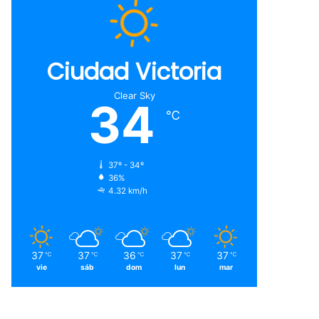
Ciudad Victoria
Clear Sky
34
℃
37º - 34º
36%
4.32 km/h
37
37
36
37
37
℃
℃
℃
℃
℃
vie
sáb
dom
lun
mar