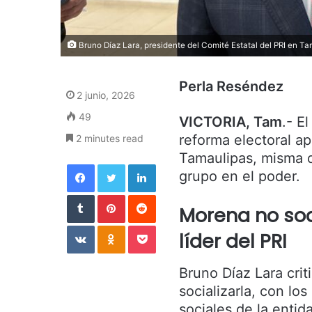
Bruno Díaz Lara, presidente del Comité Estatal del PRI en Ta
Perla Reséndez
2 junio, 2026
49
VICTORIA, Tam
.- E
reforma electoral a
2 minutes read
Tamaulipas, misma q
Facebook
Twitter
LinkedIn
grupo en el poder.
Tumblr
Pinterest
Reddit
Morena no soci
VKontakte
Odnoklassniki
Pocket
líder del PRI
Bruno Díaz Lara crit
socializarla, con lo
sociales de la entida