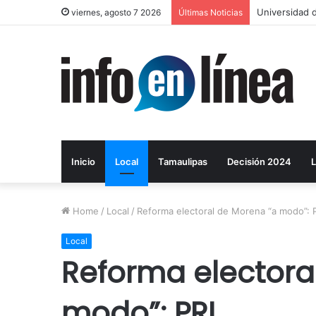
Layda Sansor
viernes, agosto 7 2026
Últimas Noticias
Inicio
Local
Tamaulipas
Decisión 2024
L
Home
/
Local
/
Reforma electoral de Morena “a modo”: 
Local
Reforma electora
modo”: PRI