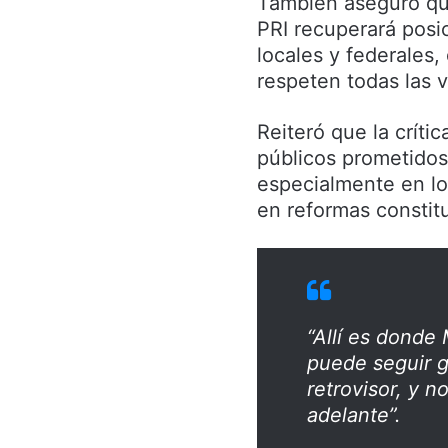
También aseguró que
PRI recuperará posi
locales y federales
respeten todas las 
Reiteró que la críti
públicos prometidos 
especialmente en lo
en reformas constit
“Allí es dond
puede seguir g
retrovisor, y n
adelante”.