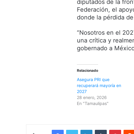
diputados de la fron
Federación, el apo
donde la pérdida de
“Nosotros en el 202
una crítica y realme
gobernado a México,
Relacionado
Asegura PRI que
recuperará mayoría en
2027
28 enero, 2026
En "Tamaulipas"
Facebook
Twitter
LinkedIn
Tumblr
Pinterest