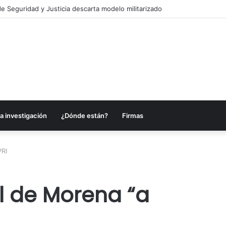
es anuncia acciones para fortalecer sectores en Campeche
a investigación
¿Dónde están?
Firmas
PRI
l de Morena “a