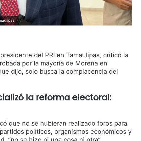
maulipas.
l presidente del PRI en Tamaulipas, criticó la
probada por la mayoría de Morena en
ue dijo, solo busca la complacencia del
alizó la reforma electoral:
icó que no se hubieran realizado foros para
s partidos políticos, organismos económicos y
d, “no se hizo ni una cosa ni otra”.