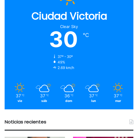
Ciudad Victoria
Clear Sky
30
℃
37º - 30º
49%
2.69 km/h
37
37
36
37
37
℃
℃
℃
℃
℃
vie
sáb
dom
lun
mar
Noticias recientes