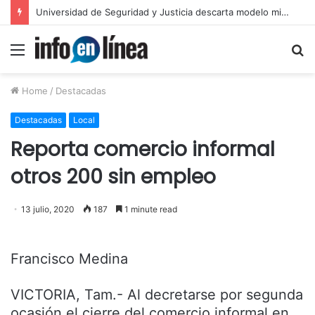
Universidad de Seguridad y Justicia descarta modelo militarizado
Menu
S
fo
Home
/
Destacadas
Destacadas
Local
Reporta comercio informal
otros 200 sin empleo
13 julio, 2020
187
1 minute read
Francisco Medina
VICTORIA, Tam.- Al decretarse por segunda
ocasión el cierre del comercio informal en