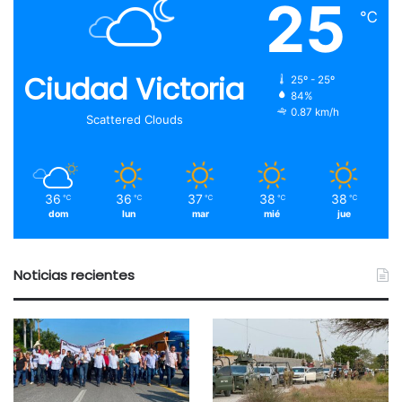
25
℃
Ciudad Victoria
25º - 25º
84%
0.87 km/h
Scattered Clouds
36
36
37
38
38
℃
℃
℃
℃
℃
dom
lun
mar
mié
jue
Noticias recientes