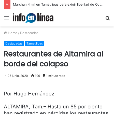
Catean predio en Victoria y aseguran autotanques por presunto huachicol
Menu
S
fo
Home
/
Destacadas
Destacadas
Tamaulipas
Restaurantes de Altamira al
borde del colapso
25 junio, 2020
196
1 minute read
Por Hugo Hernández
ALTAMIRA, Tam.– Hasta un 85 por ciento
han registrado en pérdidas los restaurantes