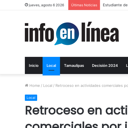
Estudiante de
jueves, agosto 6 2026
Últimas Noticias
Inicio
Local
Tamaulipas
Decisión 2024
L
Home
/
Local
/
Retroceso en actividades comerciales po
Local
Retroceso en act
comerciales por 