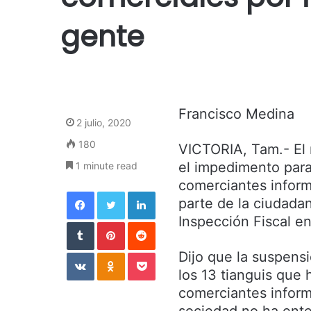
gente
Francisco Medina
2 julio, 2020
180
VICTORIA, Tam.- El 
el impedimento para
1 minute read
comerciantes inform
Facebook
Twitter
LinkedIn
parte de la ciudada
Inspección Fiscal e
Tumblr
Pinterest
Reddit
VKontakte
Odnoklassniki
Pocket
Dijo que la suspensi
los 13 tianguis que 
comerciantes inform