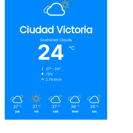
Ciudad Victoria
Scattered Clouds
24
℃
37º - 24º
79%
2.79 km/h
37
37
37
36
36
℃
℃
℃
℃
℃
jue
vie
sáb
dom
lun