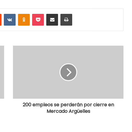
Reddit
VKontakte
Odnoklassniki
Pocket
Share via Email
Print
200 empleos se perderán por cierre en
Mercado Argüelles