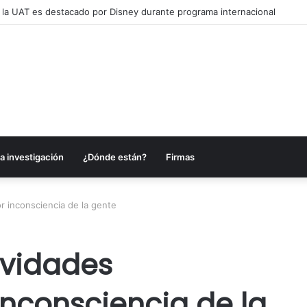
 la UAT es destacado por Disney durante programa internacional
a investigación
¿Dónde están?
Firmas
r inconsciencia de la gente
ividades
inconsciencia de la