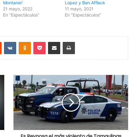
Montaner’
Lopez y Ben Affleck
21 mayo, 2022
11 mayo, 2021
En "Espectáculos"
En "Espectáculos"
Reddit
VKontakte
Odnoklassniki
Pocket
Share via Email
Print
Es Reynosa el más violento de Tamaulipas