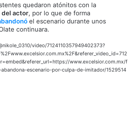
istentes quedaron atónitos con la
 del actor
, por lo que de forma
abandonó
el escenario durante unos
late continuara.
/@nikole_0310/video/7124110357949402373?
F%2Fwww.excelsior.com.mx%2F&referer_video_id=712
=embed&referer_url=https://www.excelsior.com.mx/f
-abandona-escenario-por-culpa-de-imitador/1529514