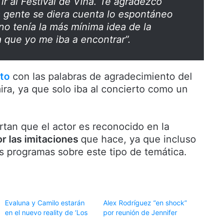
ir al Festival de Viña. Te agradezco
a gente se diera cuenta lo espontáneo
no tenía la más mínima idea de la
a que yo me iba a encontrar”.
nto
con las palabras de agradecimiento del
ira, ya que solo iba al concierto como un
rtan que el actor es reconocido en la
r las imitaciones
que hace, ya que incluso
os programas sobre este tipo de temática.
Evaluna y Camilo estarán
Alex Rodríguez “en shock”
en el nuevo reality de ‘Los
por reunión de Jennifer