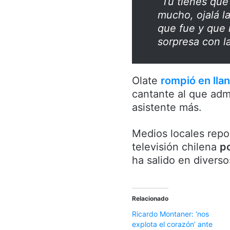
“Tú tienes que 
mucho, ojalá l
que fue y que 
sorpresa con l
Olate
rompió en lla
cantante al que adm
asistente más.
Medios locales repo
televisión chilena
po
ha salido en divers
Relacionado
Ricardo Montaner: ‘nos
explota el corazón’ ante