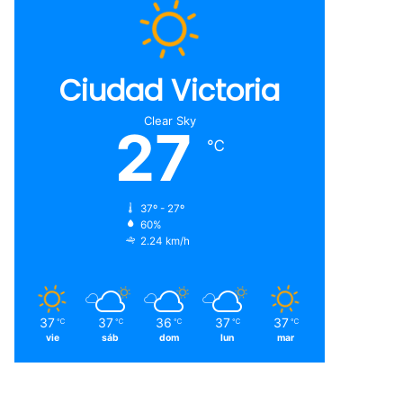
Ciudad Victoria
Clear Sky
27
℃
37º - 27º
60%
2.24 km/h
37
37
36
37
37
℃
℃
℃
℃
℃
vie
sáb
dom
lun
mar