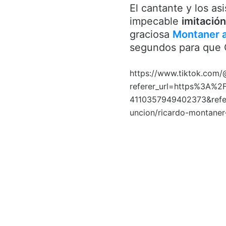
El cantante y los as
impecable
imitación
graciosa
Montaner 
segundos para que O
https://www.tiktok.com
referer_url=https%3A%2
4110357949402373&refer
uncion/ricardo-montaner