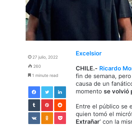
Excelsior
27 julio, 2022
260
CHILE.-
Ricardo Mo
fin de semana, pero
1 minute read
causa de un fanático
Facebook
Twitter
LinkedIn
momento
se volvió 
Tumblr
Pinterest
Reddit
Entre el público se
VKontakte
Odnoklassniki
Pocket
quien tomó el micróf
Extrañar
‘ con la mi