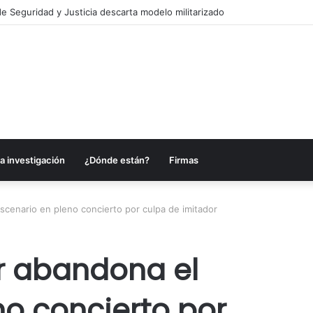
es anuncia acciones para fortalecer sectores en Campeche
a investigación
¿Dónde están?
Firmas
cenario en pleno concierto por culpa de imitador
r abandona el
no concierto por