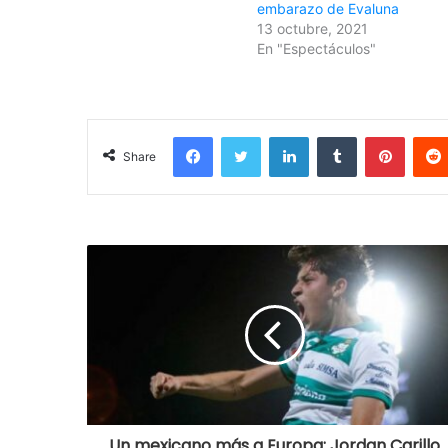
embarazo de Evaluna
13 octubre, 2021
En "Espectáculos"
Facebook
Twitter
LinkedIn
Tumblr
Pinterest
Share
Un mexicano más a Europa; Jordan Carillo