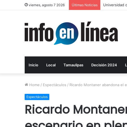
Layda Sansor
viernes, agosto 7 2026
Últimas Noticias
Inicio
Local
Tamaulipas
Decisión 2024
L
Home
/
Espectáculos
/
Ricardo Montaner abandona el es
Espectáculos
Ricardo Montane
escenario en ple