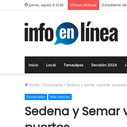
UAT proyecta 
jueves, agosto 6 2026
Últimas Noticias
Inicio
Local
Tamaulipas
Decisión 2024
L
Home
/
Destacadas
/
Sedena y Semar vigilarán aduanas
Destacadas
Más noticias
Sedena y Semar v