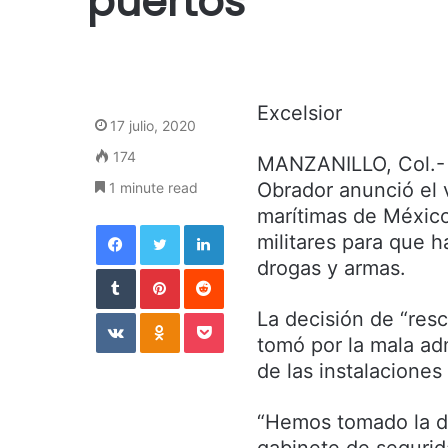
puertos
Excelsior
17 julio, 2020
174
MANZANILLO, Col.- 
Obrador anunció el 
1 minute read
marítimas de México
Facebook
Twitter
LinkedIn
militares para que h
drogas y armas.
Tumblr
Pinterest
Reddit
VKontakte
Odnoklassniki
Pocket
La decisión de “resc
tomó por la mala ad
de las instalaciones
“Hemos tomado la de