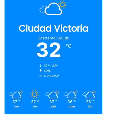
Ciudad Victoria
Scattered Clouds
32
℃
37º - 32º
42%
4.26 km/h
37
37
37
36
36
℃
℃
℃
℃
℃
jue
vie
sáb
dom
lun