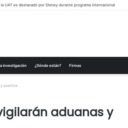
alcanzar una matrícula de 45 mil estudiantes
a investigación
¿Dónde están?
Firmas
 y puertos
igilarán aduanas y