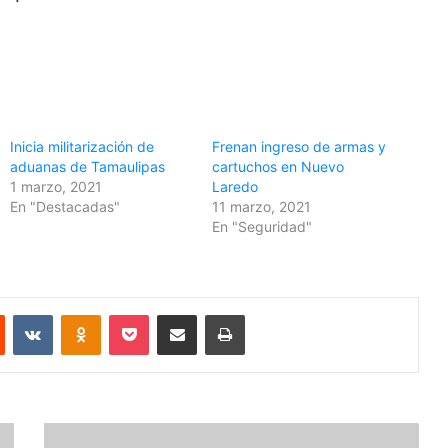
Inicia militarización de
Frenan ingreso de armas y
aduanas de Tamaulipas
cartuchos en Nuevo
1 marzo, 2021
Laredo
En "Destacadas"
11 marzo, 2021
En "Seguridad"
Reddit
VKontakte
Odnoklassniki
Pocket
Share via Email
Print