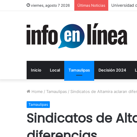
Universidad d
viernes, agosto 7 2026
Últimas Noticias
Inicio
Local
Tamaulipas
Decisión 2024
L
Home
/
Tamaulipas
/
Sindicatos de Altamira aclaran dife
Tamaulipas
Sindicatos de Al
diferencias