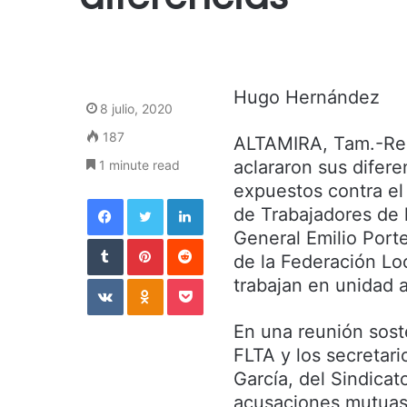
Hugo Hernández
8 julio, 2020
187
ALTAMIRA, Tam.-Rep
aclararon sus difer
1 minute read
expuestos contra el 
Facebook
Twitter
LinkedIn
de Trabajadores de 
General Emilio Porte
Tumblr
Pinterest
Reddit
de la Federación Lo
VKontakte
Odnoklassniki
Pocket
trabajan en unidad 
En una reunión soste
FLTA y los secretari
García, del Sindicato
acusaciones mutuas