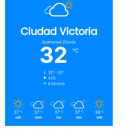
Ciudad Victoria
Scattered Clouds
32
℃
32º - 32º
42%
6.58 km/h
37
37
37
37
38
℃
℃
℃
℃
℃
sáb
dom
lun
mar
mié