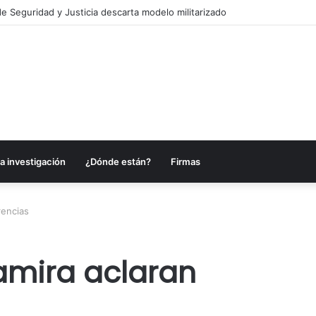
e Seguridad y Justicia descarta modelo militarizado
a investigación
¿Dónde están?
Firmas
rencias
tamira aclaran