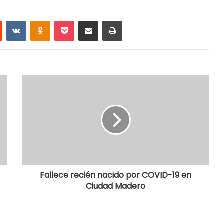
Reddit
VKontakte
Odnoklassniki
Pocket
Share via Email
Print
Fallece recién nacido por COVID-19 en
Ciudad Madero