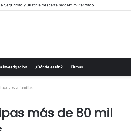
e Seguridad y Justicia descarta modelo militarizado
a investigación
¿Dónde están?
Firmas
 apoyos a familias
ipas más de 80 mil
s