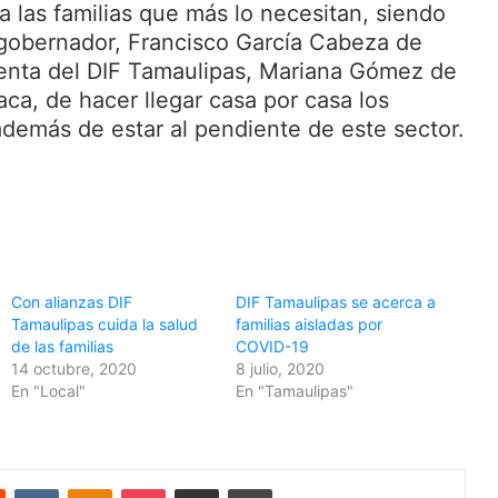
 las familias que más lo necesitan, siendo
 gobernador, Francisco García Cabeza de
denta del DIF Tamaulipas, Mariana Gómez de
ca, de hacer llegar casa por casa los
además de estar al pendiente de este sector.
Con alianzas DIF
DIF Tamaulipas se acerca a
Tamaulipas cuida la salud
familias aisladas por
de las familias
COVID-19
14 octubre, 2020
8 julio, 2020
En "Local"
En "Tamaulipas"
Reddit
VKontakte
Odnoklassniki
Pocket
Share via Email
Print