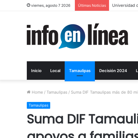
Universidad d
viernes, agosto 7 2026
Últimas Noticias
Inicio
Local
Tamaulipas
Decisión 2024
L
Home
/
Tamaulipas
/
Suma DIF Tamaulipas más de 80 mil
Tamaulipas
Suma DIF Tamaul
apoyos a familia