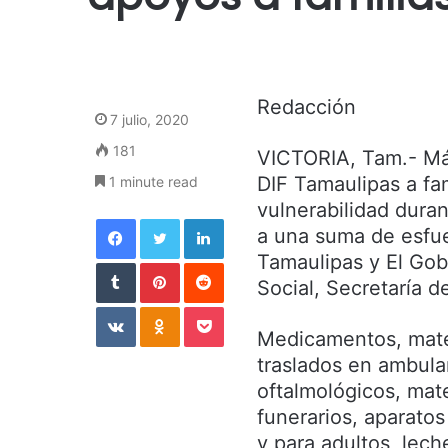
Redacción
7 julio, 2020
181
VICTORIA, Tam.- Más
DIF Tamaulipas a fa
1 minute read
vulnerabilidad duran
Facebook
Twitter
LinkedIn
a una suma de esfuer
Tamaulipas y El Gob
Tumblr
Pinterest
Reddit
Social, Secretaría de
VKontakte
Odnoklassniki
Pocket
Medicamentos, mater
traslados en ambula
oftalmológicos, mate
funerarios, aparato
y para adultos, lech