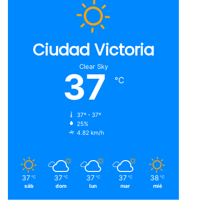
Ciudad Victoria
Clear Sky
37
℃
37º - 37º
25%
4.82 km/h
37
37
37
37
38
℃
℃
℃
℃
℃
sáb
dom
lun
mar
mié