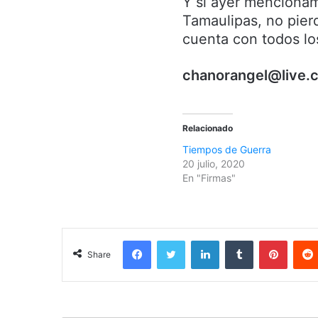
Y si ayer mencionam
Tamaulipas, no pierd
cuenta con todos lo
chanorangel@live.
Relacionado
Tiempos de Guerra
20 julio, 2020
En "Firmas"
Facebook
Twitter
LinkedIn
Tumblr
Pinterest
Share