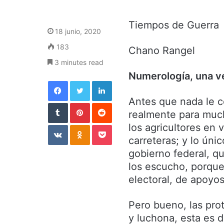
Tiempos de Guerra
18 junio, 2020
183
Chano Rangel
3 minutes read
Numerología, una v
Facebook
Twitter
LinkedIn
Antes que nada le c
Tumblr
Pinterest
Reddit
realmente para much
VKontakte
Odnoklassniki
Pocket
los agricultores en 
carreteras; y lo úni
gobierno federal, que
los escucho, porque 
electoral, de apoyos
Pero bueno, las pro
y luchona, esta es 