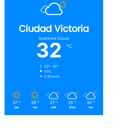
Ciudad Victoria
Scattered Clouds
32
℃
32º - 32º
43%
3.39 km/h
37
38
37
35
36
℃
℃
℃
℃
℃
jue
vie
sáb
dom
lun