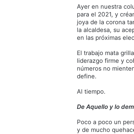
Ayer en nuestra co
para el 2021, y cré
joya de la corona t
la alcaldesa, su ac
en las próximas ele
El trabajo mata gril
liderazgo firme y co
números no mienten,
define.
Al tiempo.
De Aquello y lo dem
Poco a poco un pers
y de mucho quehace