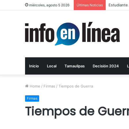
UAT proyect
miércoles, agosto 5 2026
Últimas Noticias
Inicio
Local
Tamaulipas
Decisión 2024
L
Home
/
Firmas
/
Tiempos de Guerra
Firmas
Tiempos de Guer