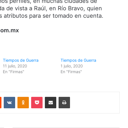
os perfiles, en muchas ciudades de
a de vista a Raúl, en Río Bravo, quien
s atributos para ser tomado en cuenta.
com.mx
Tiempos de Guerra
Tiempos de Guerra
11 julio, 2020
1 julio, 2020
En "Firmas"
En "Firmas"
Reddit
VKontakte
Odnoklassniki
Pocket
Share via Email
Print