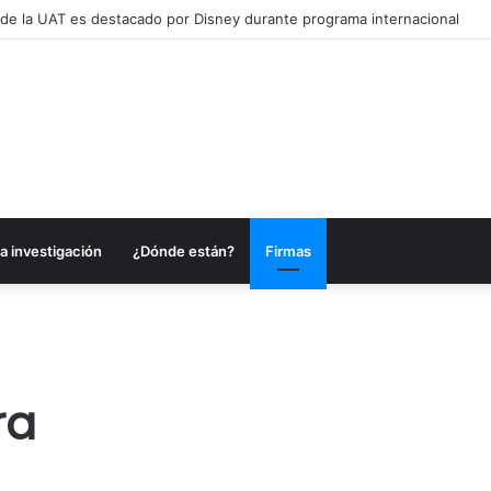
a alcanzar una matrícula de 45 mil estudiantes
a investigación
¿Dónde están?
Firmas
ra