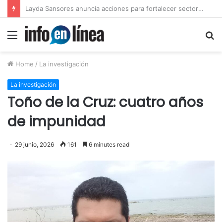
Layda Sansores anuncia acciones para fortalecer sectores en Campeche
Menu
S
fo
Home
/
La investigación
La investigación
Toño de la Cruz: cuatro años
de impunidad
29 junio, 2026
161
6 minutes read