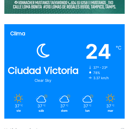
Clima
24
℃
Ciudad Victoria
37º - 23º
78%
3.37 km/h
Clear Sky
37
37
37
37
37
℃
℃
℃
℃
℃
vie
sáb
dom
lun
mar