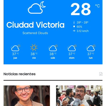
28
℃
Ciudad Victoria
28º - 28º
60%
3.12 km/h
Scattered Clouds
37
38
38
37
37
℃
℃
℃
℃
℃
jue
vie
sáb
dom
lun
Noticias recientes