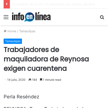
UAT proyecta alcanzar una matrícula de 45 mil estudiantes
Menu
S
fo
Home
/
Tamaulipas
Tamaulipas
Trabajadores de
maquiladora de Reynosa
exigen cuarentena
14 julio, 2020
184
1 minute read
Perla Reséndez