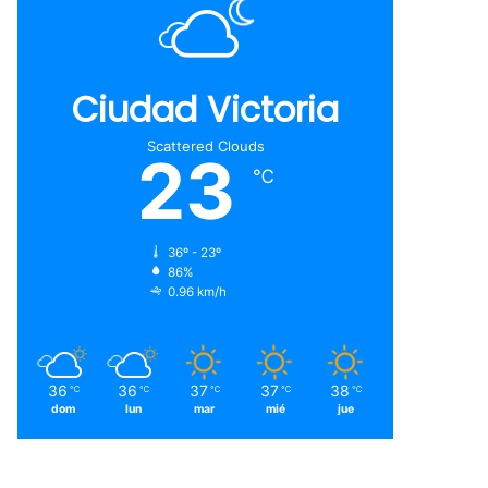
Ciudad Victoria
Scattered Clouds
23
℃
36º - 23º
86%
0.96 km/h
36
36
37
37
38
℃
℃
℃
℃
℃
dom
lun
mar
mié
jue