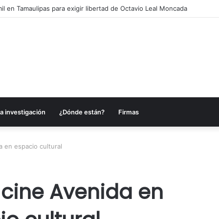
io en Victoria y aseguran autotanques por presunto huachicol
a investigación
¿Dónde están?
Firmas
a en espacio cultural
 cine Avenida en