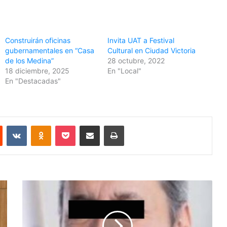
Construirán oficinas
Invita UAT a Festival
gubernamentales en “Casa
Cultural en Ciudad Victoria
de los Medina”
28 octubre, 2022
18 diciembre, 2025
En "Local"
En "Destacadas"
Reddit
VKontakte
Odnoklassniki
Pocket
Share via Email
Print