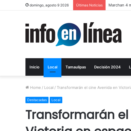
Catean pred
domingo, agosto 9 2026
Últimas Noticias
Inicio
Local
Tamaulipas
Decisión 2024
L
Home
/
Local
/
Transformarán el cine Avenida en Victori
Destacadas
Local
Transformarán el