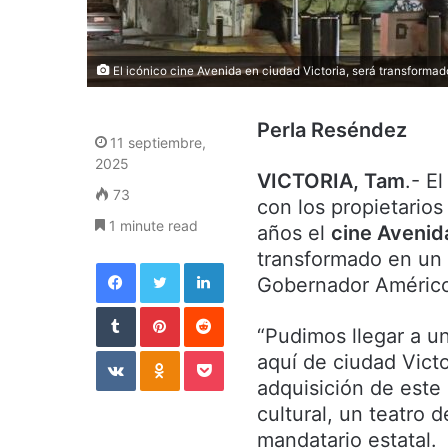
El icónico cine Avenida en ciudad Victoria, será transformado
Perla Reséndez
11 septiembre,
2025
VICTORIA, Tam
.- E
73
con los propietario
1 minute read
años el
cine Avenida
transformado en un e
Facebook
Twitter
LinkedIn
Gobernador Américo 
Tumblr
Pinterest
Reddit
“Pudimos llegar a u
VKontakte
Odnoklassniki
Pocket
aquí de ciudad Victor
adquisición de este
cultural, un teatro d
mandatario estatal.