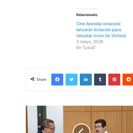
Relacionado
Cine Avenida renacerá:
lanzarán licitación para
rescatar ícono de Victoria
3 mayo, 2026
En "Local"
Facebook
Twitter
LinkedIn
Tumblr
Pinterest
Share