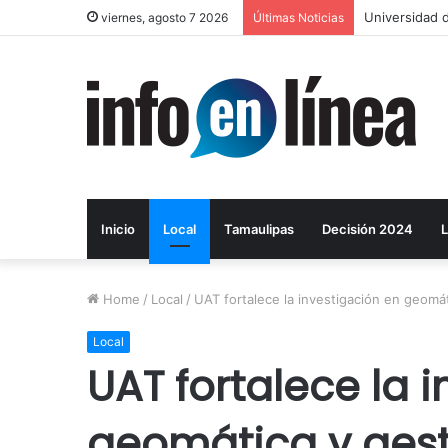
Layda Sansor
viernes, agosto 7 2026
Últimas Noticias
Inicio
Local
Tamaulipas
Decisión 2024
L
Home
/
Local
/
UAT fortalece la investigación en geomáti
Local
UAT fortalece la 
geomática y gesti