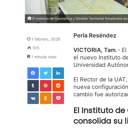
El Instituto de Geomática y Gestión Territorial fortalecerá la
Perla Reséndez
1 febrero, 2026
105
VICTORIA, Tam
.- E
el nuevo Instituto d
1 minute read
Universidad Autóno
Facebook
Twitter
LinkedIn
El Rector de la UAT
Tumblr
Pinterest
Reddit
nueva configuración
VKontakte
Odnoklassniki
Pocket
cambio fue autoriza
El Instituto d
consolida su l