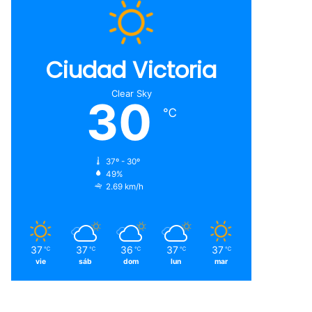
Ciudad Victoria
Clear Sky
30
℃
37º - 30º
49%
2.69 km/h
37
37
36
37
37
℃
℃
℃
℃
℃
vie
sáb
dom
lun
mar