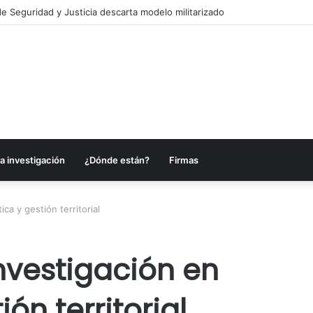
es anuncia acciones para fortalecer sectores en Campeche
a investigación
¿Dónde están?
Firmas
ca y gestión territorial
investigación en
ón territorial