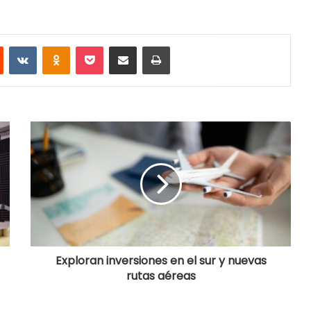
Reddit
VKontakte
Odnoklassniki
Pocket
Share via Email
Print
Exploran inversiones en el sur y nuevas
rutas aéreas