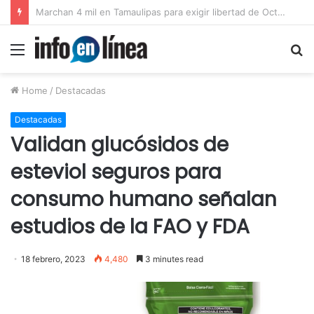
Catean predio en Victoria y aseguran autotanques por presunto huachicol
Menu
S
fo
Home
/
Destacadas
Destacadas
Validan glucósidos de
esteviol seguros para
consumo humano señalan
estudios de la FAO y FDA
18 febrero, 2023
4,480
3 minutes read