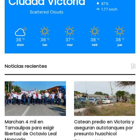
Ciudad Victoria
87%
1.77 km/h
Scattered Clouds
36
36
37
38
38
℃
℃
℃
℃
℃
dom
lun
mar
mié
jue
Noticias recientes
Marchan 4 mil en
Catean predio en Victoria y
Tamaulipas para exigir
aseguran autotanques por
libertad de Octavio Leal
presunto huachicol
Moncada