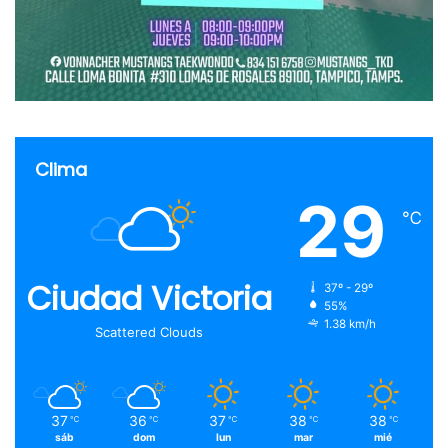
Clima
29
℃
Ciudad Victoria
37º - 29º
55%
1.38 km/h
Scattered Clouds
37
36
37
38
38
℃
℃
℃
℃
℃
sáb
dom
lun
mar
mié