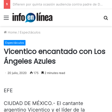
Inicia juicio contra padre de Dafne por violación equiparada contra su hija
Menu
S
fo
Home
/
Espectáculos
Espectáculos
Vicentico encantado con Los
Ángeles Azules
20 julio, 2020
175
2 minutes read
EFE
CIUDAD DE MÉXICO.- El cantante
argentino Vicentico y el líder de la