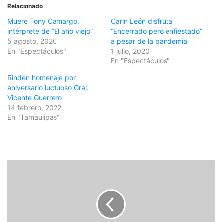
Relacionado
Muere Tony Camargo,
Carin León disfruta
intérprete de “El año viejo”
“Encerrado pero enfiestado”
5 agosto, 2020
a pesar de la pandemia
En "Espectáculos"
1 julio, 2020
En "Espectáculos"
Rinden homenaje por
aniversario luctuoso Gral.
Vicente Guerrero
14 febrero, 2022
En "Tamaulipas"