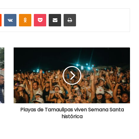
Reddit
VKontakte
Odnoklassniki
Pocket
Share via Email
Print
Playas de Tamaulipas viven Semana Santa
histórica