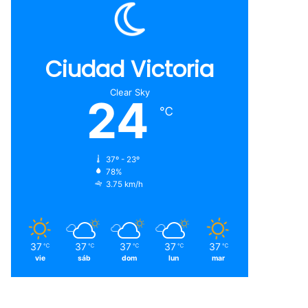
Ciudad Victoria
Clear Sky
24
℃
37º - 23º
78%
3.75 km/h
37
37
37
37
37
℃
℃
℃
℃
℃
vie
sáb
dom
lun
mar