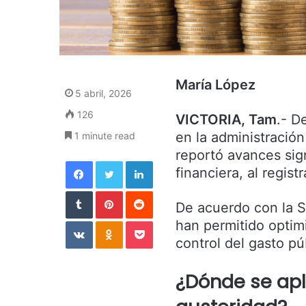
María López
5 abril, 2026
126
VICTORIA, Tam
.- D
en la administración
1 minute read
reportó avances sign
Facebook
Twitter
LinkedIn
financiera, al regist
Tumblr
Pinterest
Reddit
De acuerdo con la S
VKontakte
Odnoklassniki
Pocket
han permitido optimi
control del gasto pú
¿Dónde se apl