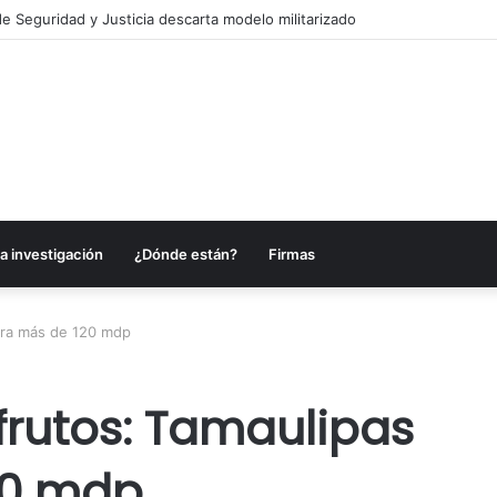
es anuncia acciones para fortalecer sectores en Campeche
a investigación
¿Dónde están?
Firmas
orra más de 120 mdp
frutos: Tamaulipas
20 mdp