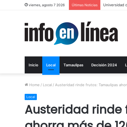
Layda Sansor
viernes, agosto 7 2026
Últimas Noticias
Inicio
Local
Tamaulipas
Decisión 2024
L
Home
/
Local
/
Austeridad rinde frutos: Tamaulipas ah
Local
Austeridad rinde 
ahorra más de 1