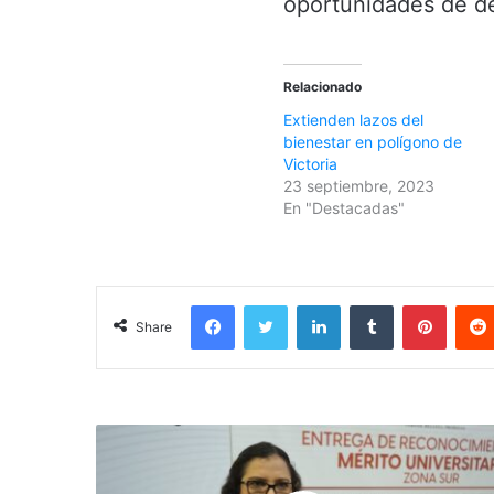
oportunidades de de
Relacionado
Extienden lazos del
bienestar en polígono de
Victoria
23 septiembre, 2023
En "Destacadas"
Facebook
Twitter
LinkedIn
Tumblr
Pinterest
Share