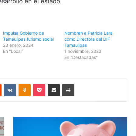
sarrollo en el estado.
Impulsa Gobierno de
Nombran a Patricia Lara
Tamaulipas turismo social
como Directora del DIF
23 enero, 2024
Tamaulipas
En "Local"
1 noviembre, 2023
En "Destacadas"
Reddit
VKontakte
Odnoklassniki
Pocket
Share via Email
Print