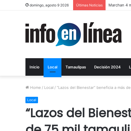
Catean pred
domingo, agosto 9 2026
Últimas Noticias
Inicio
Local
Tamaulipas
Decisión 2024
L
Home
/
Local
/
“Lazos del Bienestar” beneficia a más de
Local
“Lazos del Bienes
de 75 mil tamaul