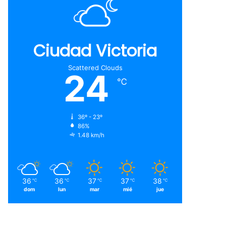
Ciudad Victoria
Scattered Clouds
24
℃
36º - 23º
86%
1.48 km/h
36
36
37
37
38
℃
℃
℃
℃
℃
dom
lun
mar
mié
jue