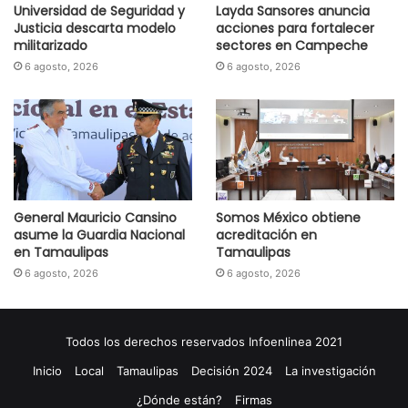
Universidad de Seguridad y
Layda Sansores anuncia
Justicia descarta modelo
acciones para fortalecer
militarizado
sectores en Campeche
6 agosto, 2026
6 agosto, 2026
General Mauricio Cansino
Somos México obtiene
asume la Guardia Nacional
acreditación en
en Tamaulipas
Tamaulipas
6 agosto, 2026
6 agosto, 2026
Todos los derechos reservados Infoenlinea 2021
Inicio
Local
Tamaulipas
Decisión 2024
La investigación
¿Dónde están?
Firmas