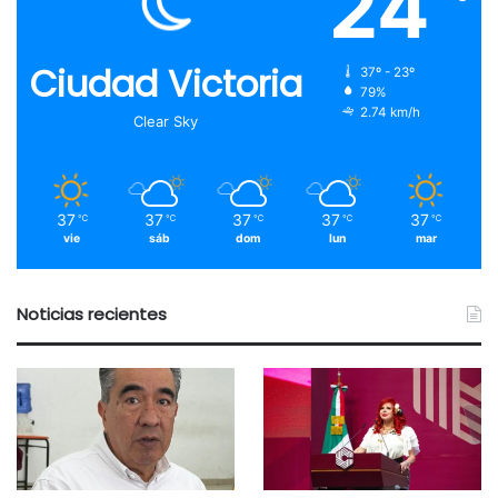
24
Ciudad Victoria
37º - 23º
79%
2.74 km/h
Clear Sky
37
37
37
37
37
℃
℃
℃
℃
℃
vie
sáb
dom
lun
mar
Noticias recientes