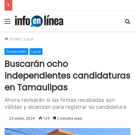
UAT proyecta alcanzar una matrícula de 45 mil estudiantes
Menu
S
fo
Home
/
Local
Destacadas
Local
Buscarán ocho
independientes candidaturas
en Tamaulipas
Ahora revisarán si las firmas recabadas son
válidas y alcanzan para registrar su candidatura
23 enero, 2024
134
2 minutes read