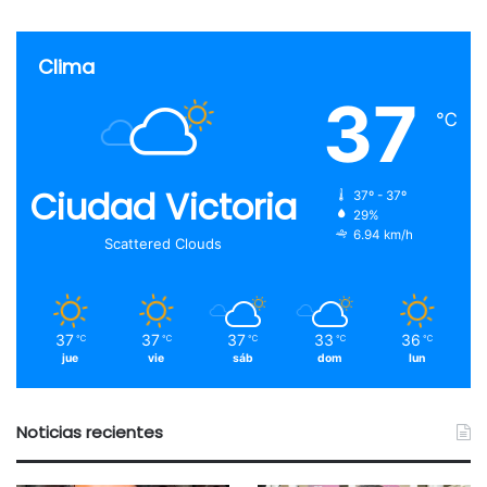
Clima
37
℃
Ciudad Victoria
37º - 37º
29%
6.94 km/h
Scattered Clouds
37
37
37
33
36
℃
℃
℃
℃
℃
jue
vie
sáb
dom
lun
Noticias recientes