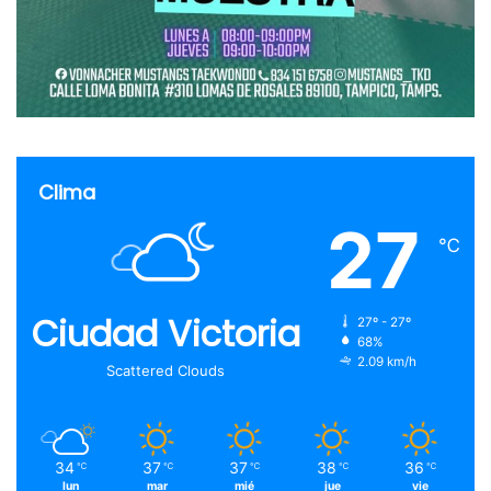
Clima
27
℃
Ciudad Victoria
27º - 27º
68%
2.09 km/h
Scattered Clouds
34
37
37
38
36
℃
℃
℃
℃
℃
lun
mar
mié
jue
vie