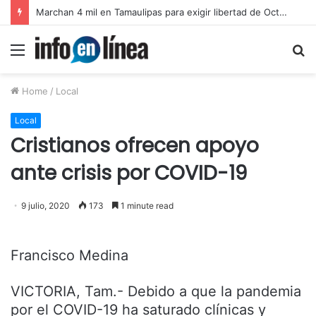
Marchan 4 mil en Tamaulipas para exigir libertad de Octavio Leal Moncada
Menu
S
fo
Home
/
Local
Local
Cristianos ofrecen apoyo
ante crisis por COVID-19
9 julio, 2020
173
1 minute read
Francisco Medina
VICTORIA, Tam.- Debido a que la pandemia
por el COVID-19 ha saturado clínicas y