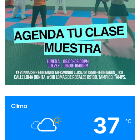
Clima
37
℃