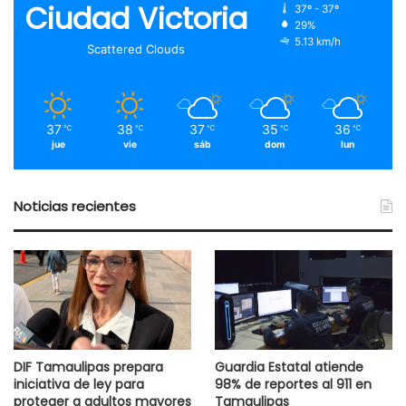
Ciudad Victoria
37º - 37º
29%
5.13 km/h
Scattered Clouds
37
38
37
35
36
℃
℃
℃
℃
℃
jue
vie
sáb
dom
lun
Noticias recientes
DIF Tamaulipas prepara
Guardia Estatal atiende
iniciativa de ley para
98% de reportes al 911 en
proteger a adultos mayores
Tamaulipas