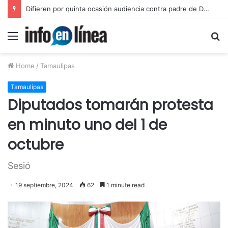
Inicia juicio contra padre de Dafne por violación equiparada contra su hija
Menu
S
fo
Home
/
Tamaulipas
Tamaulipas
Diputados tomarán protesta
en minuto uno del 1 de
octubre
Sesió
19 septiembre, 2024
62
1 minute read