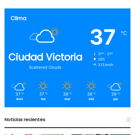
Clima
37
℃
Ciudad Victoria
37º - 37º
26%
3.13 km/h
Scattered Clouds
37
37
38
38
39
℃
℃
℃
℃
℃
dom
lun
mar
mié
jue
Noticias recientes