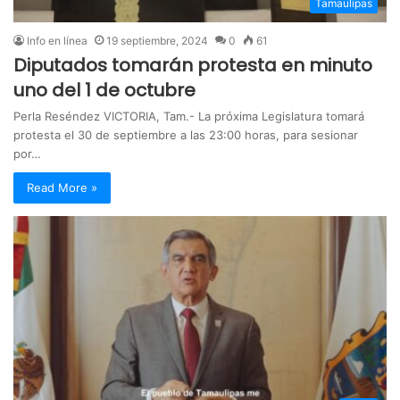
Tamaulipas
Info en línea
19 septiembre, 2024
0
61
Diputados tomarán protesta en minuto
uno del 1 de octubre
Perla Reséndez VICTORIA, Tam.- La próxima Legislatura tomará
protesta el 30 de septiembre a las 23:00 horas, para sesionar
por…
Read More »