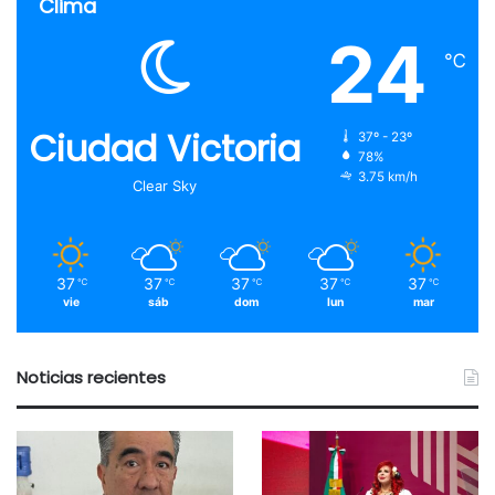
Clima
24
℃
Ciudad Victoria
37º - 23º
78%
3.75 km/h
Clear Sky
37
37
37
37
37
℃
℃
℃
℃
℃
vie
sáb
dom
lun
mar
Noticias recientes