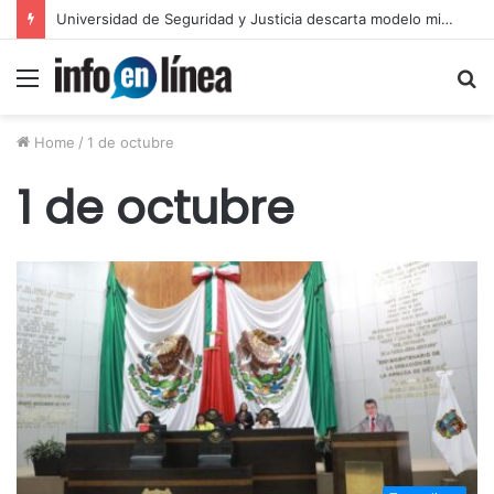
Universidad de Seguridad y Justicia descarta modelo militarizado
Menu
S
fo
Home
/
1 de octubre
1 de octubre