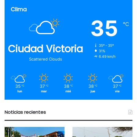
Clima
35
℃
Ciudad Victoria
35º - 35º
31%
6.49 km/h
Scattered Clouds
35
37
38
38
37
℃
℃
℃
℃
℃
lun
mar
mié
jue
vie
Noticias recientes