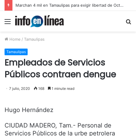
Catean predio en Victoria y aseguran autotanques por presunto huachicol
Menu
S
fo
Home
/
Tamaulipas
Tamaulipas
Empleados de Servicios
Públicos contraen dengue
7 julio, 2020
168
1 minute read
Hugo Hernández
CIUDAD MADERO, Tam.- Personal de
Servicios Públicos de la urbe petrolera