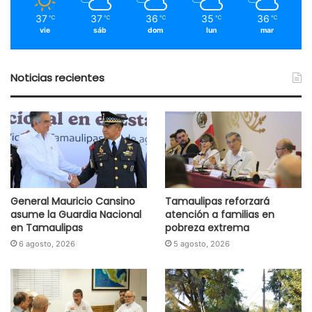
37
37
36
35
36
℃
℃
℃
℃
℃
vie
sáb
dom
lun
mar
Noticias recientes
General Mauricio Cansino
Tamaulipas reforzará
asume la Guardia Nacional
atención a familias en
en Tamaulipas
pobreza extrema
6 agosto, 2026
5 agosto, 2026