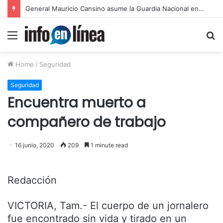
General Mauricio Cansino asume la Guardia Nacional en Tamaulipas
Menu
S
fo
Home
/
Seguridad
Seguridad
Encuentra muerto a
compañero de trabajo
16 junio, 2020
209
1 minute read
Redacción
VICTORIA, Tam.- El cuerpo de un jornalero
fue encontrado sin vida y tirado en un