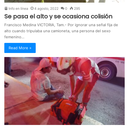
Info en línea
4 agosto, 2022
0
295
Se pasa el alto y se ocasiona colisión
Francisco Medina VICTORIA, Tam.- Por ignorar una señal fija de
alto cuando tripulaba una camioneta, una persona del sexo
femenino…
Read More »