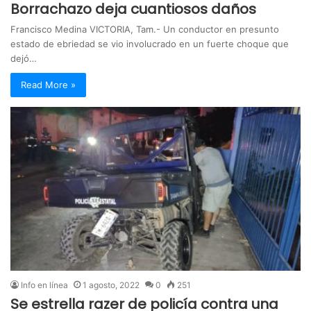
Borrachazo deja cuantiosos daños
Francisco Medina VICTORIA, Tam.- Un conductor en presunto
estado de ebriedad se vio involucrado en un fuerte choque que
dejó…
Read More »
Info en línea
1 agosto, 2022
0
251
Se estrella razer de policía contra una