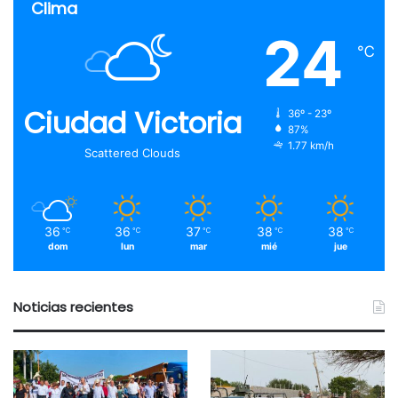
Clima
24
℃
Ciudad Victoria
36º - 23º
87%
1.77 km/h
Scattered Clouds
36
36
37
38
38
℃
℃
℃
℃
℃
dom
lun
mar
mié
jue
Noticias recientes