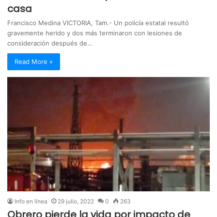
casa
Francisco Medina VICTORIA, Tam.- Un policía estatal resultó
gravemente herido y dos más terminaron con lesiones de
consideración después de…
Read More »
Info en línea
29 julio, 2022
0
263
Obrero pierde la vida por impacto de