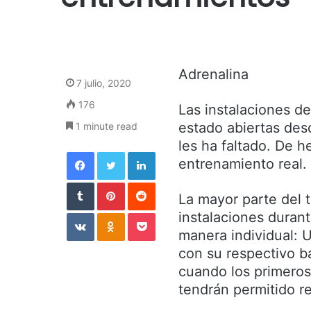
Adrenalina
7 julio, 2020
176
Las instalaciones d
estado abiertas des
1 minute read
les ha faltado. De 
Facebook
Twitter
LinkedIn
entrenamiento real.
Tumblr
Pinterest
Reddit
La mayor parte del 
VKontakte
Odnoklassniki
Pocket
instalaciones durant
manera individual: 
con su respectivo ba
cuando los primeros
tendrán permitido re