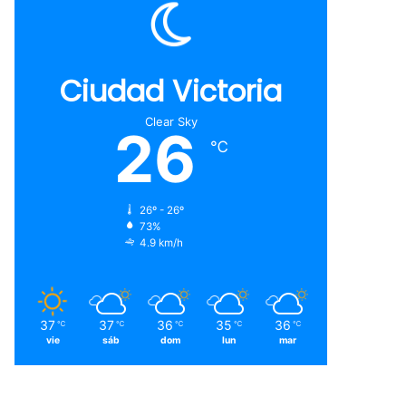
Ciudad Victoria
Clear Sky
26
℃
26º - 26º
73%
4.9 km/h
37
37
36
35
36
℃
℃
℃
℃
℃
vie
sáb
dom
lun
mar