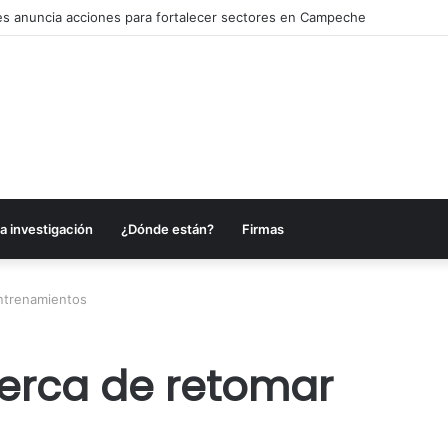
s anuncia acciones para fortalecer sectores en Campeche
a investigación
¿Dónde están?
Firmas
ntrenamientos
erca de retomar