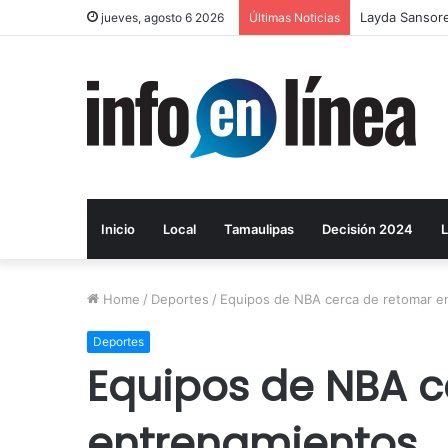
Layda Sansore
jueves, agosto 6 2026
Últimas Noticias
Inicio
Local
Tamaulipas
Decisión 2024
L
Home
/
Deportes
/
Equipos de NBA cerca de retomar e
Deportes
Equipos de NBA c
entrenamientos