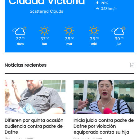
Ciudad Victoria
26%
3.13 km/h
Scattered Clouds
37
37
38
38
39
℃
℃
℃
℃
℃
dom
lun
mar
mié
jue
Noticias recientes
Difieren por quinta ocasión
Inicia juicio contra padre de
audiencia contra padre de
Dafne por violación
Dafne
equiparada contra su hija