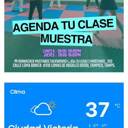
Clima
37
℃
37º - 37º