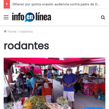
Difieren por quinta ocasión audiencia contra padre de Dafne
Menu
S
fo
Home
/
rodantes
rodantes