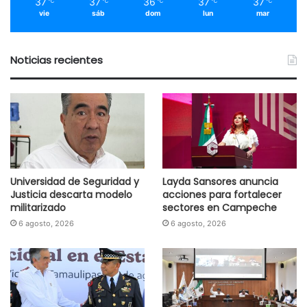
37
37
36
37
37
℃
℃
℃
℃
℃
vie
sáb
dom
lun
mar
Noticias recientes
Universidad de Seguridad y
Layda Sansores anuncia
Justicia descarta modelo
acciones para fortalecer
militarizado
sectores en Campeche
6 agosto, 2026
6 agosto, 2026