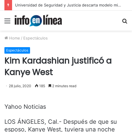
Layda Sansores anuncia acciones para fortalecer sectores en Campeche
Menu
S
fo
Home
/
Espectáculos
Espectáculos
Kim Kardashian justificó a
Kanye West
28 julio, 2020
185
2 minutes read
Yahoo Noticias
LOS ÁNGELES, Cal.- Después de que su
esposo, Kanye West, tuviera una noche