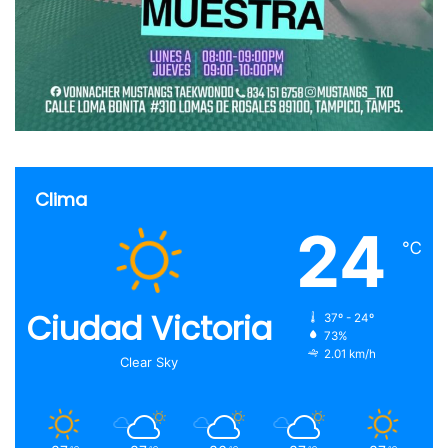
Clima
24
℃
Ciudad Victoria
37º - 24º
73%
2.01 km/h
Clear Sky