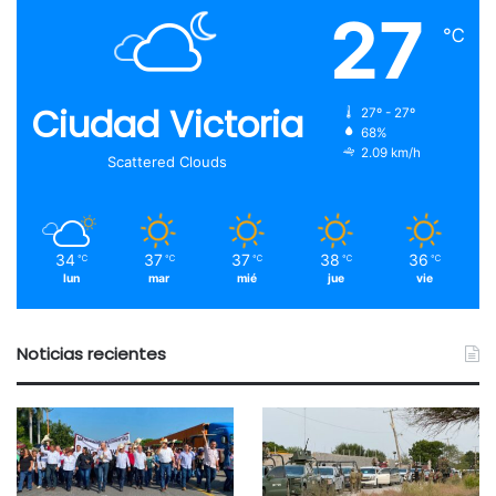
27
℃
Ciudad Victoria
27º - 27º
68%
2.09 km/h
Scattered Clouds
34
37
37
38
36
℃
℃
℃
℃
℃
lun
mar
mié
jue
vie
Noticias recientes