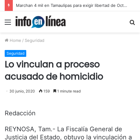
Marchan 4 mil en Tamaulipas para exigir libertad de Octavio Leal Moncada
Menu
S
fo
Home
/
Seguridad
Seguridad
Lo vinculan a proceso
acusado de homicidio
30 junio, 2020
159
1 minute read
Redacción
REYNOSA, Tam.- La Fiscalía General de
Justicia del Estado, obtuvo la vinculación a