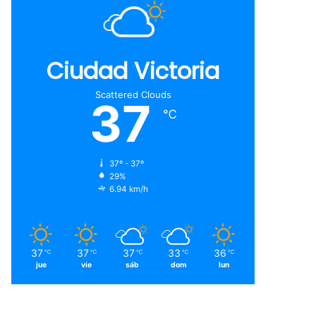
Ciudad Victoria
Scattered Clouds
37
℃
37º - 37º
29%
6.94 km/h
37
37
37
33
36
℃
℃
℃
℃
℃
jue
vie
sáb
dom
lun