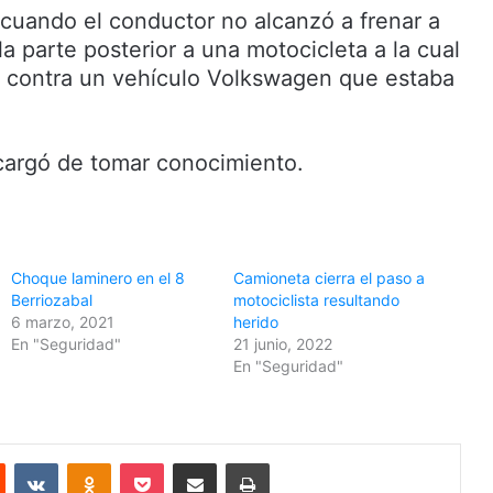
 cuando el conductor no alcanzó a frenar a
a parte posterior a una motocicleta a la cual
ó contra un vehículo Volkswagen que estaba
ncargó de tomar conocimiento.
Choque laminero en el 8
Camioneta cierra el paso a
Berriozabal
motociclista resultando
6 marzo, 2021
herido
En "Seguridad"
21 junio, 2022
En "Seguridad"
Reddit
VKontakte
Odnoklassniki
Pocket
Share via Email
Print