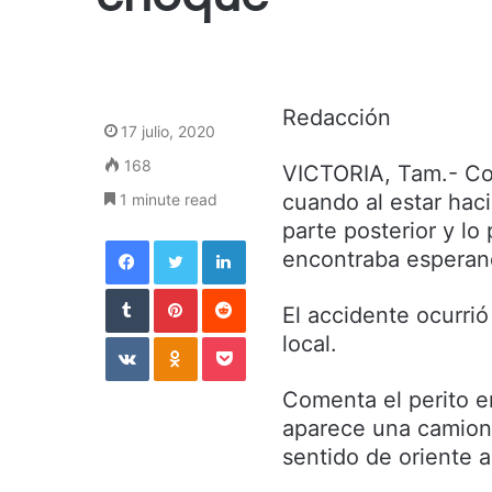
Redacción
17 julio, 2020
168
VICTORIA, Tam.- Con
cuando al estar hac
1 minute read
parte posterior y l
Facebook
Twitter
LinkedIn
encontraba esperan
Tumblr
Pinterest
Reddit
El accidente ocurrió
VKontakte
Odnoklassniki
Pocket
local.
Comenta el perito 
aparece una camione
sentido de oriente a