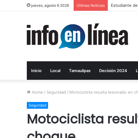
Estudiante de
jueves, agosto 6 2026
Últimas Noticias
Inicio
Local
Tamaulipas
Decisión 2024
L
Home
/
Seguridad
/
Motociclista resulta lesionado en 
Seguridad
Motociclista resu
choque