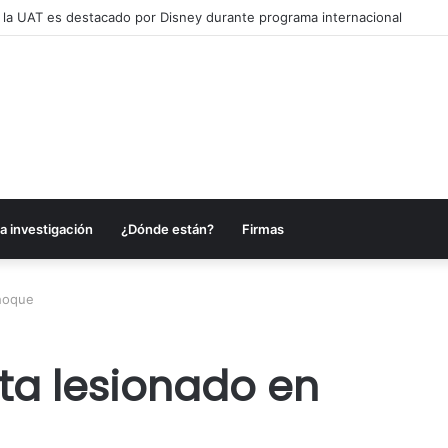
 la UAT es destacado por Disney durante programa internacional
a investigación
¿Dónde están?
Firmas
choque
lta lesionado en