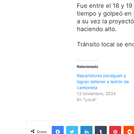
Fue entre el 18 y 19
tiempo y golpeó en l
a su vez la proyect
haciendo alto.
Tránsito local se e
Relacionado
Repartidores persiguen y
logran detener a ladrón de
camioneta
12 noviembre, 2024
En "Local"
Facebook
Twitter
LinkedIn
Tumblr
Pinterest
Share