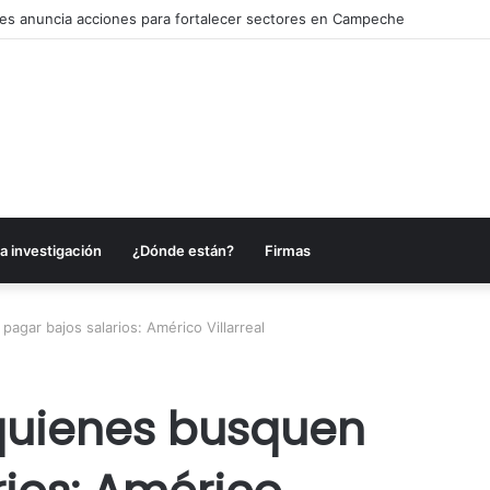
es anuncia acciones para fortalecer sectores en Campeche
a investigación
¿Dónde están?
Firmas
agar bajos salarios: Américo Villarreal
 quienes busquen