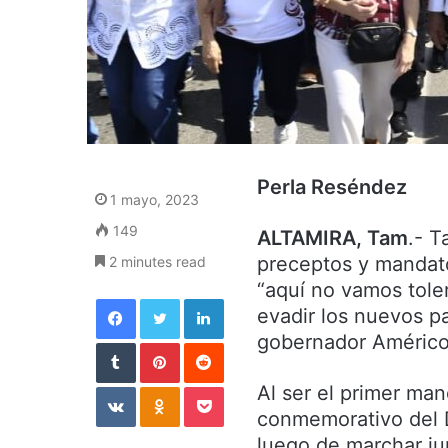
Perla Reséndez
1 mayo, 2023
149
ALTAMIRA, Tam
.- T
preceptos y mandato
2 minutes read
“aquí no vamos tole
Facebook
Twitter
LinkedIn
evadir los nuevos pa
gobernador Américo 
Tumblr
Pinterest
Reddit
VKontakte
Odnoklassniki
Pocket
Al ser el primer man
conmemorativo del D
luego de marchar ju