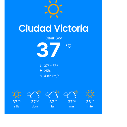
Ciudad Victoria
Clear Sky
37
℃
37º - 37º
25%
4.82 km/h
37
37
37
37
38
℃
℃
℃
℃
℃
sáb
dom
lun
mar
mié