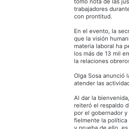
tomó nota de las ju
trabajadores durant
con prontitud.
En el evento, la sec
que la visión humani
materia laboral ha p
los más de 13 mil e
la relaciones obrero
Olga Sosa anunció l
atender las activida
Al dar la bienvenid
reiteró el respaldo 
por el gobernador y
fielmente la política
y prueba de ello, es