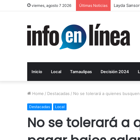
Layda Sansor
viernes, agosto 7 2026
Últimas Noticias
Inicio
Local
Tamaulipas
Decisión 2024
L
Home
/
Destacadas
/
No se tolerará a quienes busquen p
Destacadas
Local
No se tolerará a