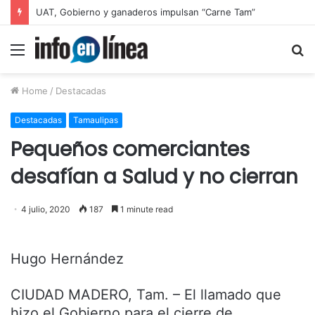
Tamaulipas acumula más de 250 reportes por apagones
Menu
S
fo
Home
/
Destacadas
Destacadas
Tamaulipas
Pequeños comerciantes
desafían a Salud y no cierran
4 julio, 2020
187
1 minute read
Hugo Hernández
CIUDAD MADERO, Tam. – El llamado que
hizo el Gobierno para el cierre de