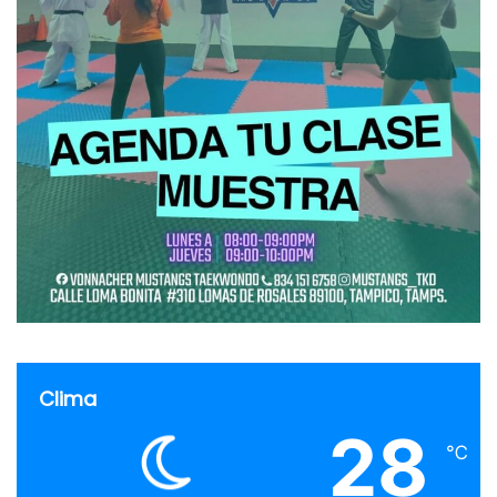
Clima
28
℃