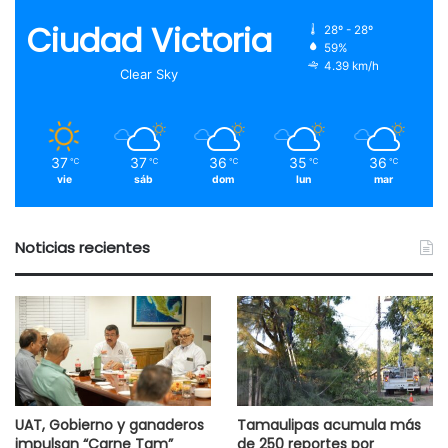
Ciudad Victoria
28º - 28º
59%
4.39 km/h
Clear Sky
37
37
36
35
36
℃
℃
℃
℃
℃
vie
sáb
dom
lun
mar
Noticias recientes
UAT, Gobierno y ganaderos
Tamaulipas acumula más
impulsan “Carne Tam”
de 250 reportes por