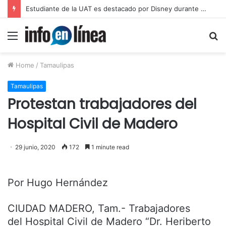
Estudiante de la UAT es destacado por Disney durante programa internacional
Menu
S
fo
Home
/
Tamaulipas
Tamaulipas
Protestan trabajadores del
Hospital Civil de Madero
29 junio, 2020
172
1 minute read
Por Hugo Hernández
CIUDAD MADERO, Tam.- Trabajadores
del Hospital Civil de Madero “Dr. Heriberto