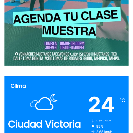
Clima
24
℃
Ciudad Victoria
37º - 23º
85%
2.68 km/h