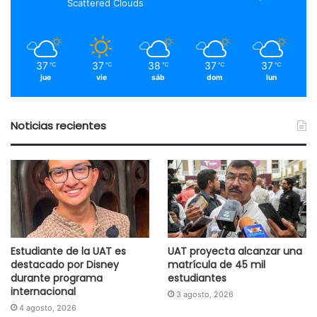
Scattered Clouds
37
37
38
37
37
℃
℃
℃
℃
℃
jue
vie
sáb
dom
lun
Noticias recientes
Estudiante de la UAT es
UAT proyecta alcanzar una
destacado por Disney
matrícula de 45 mil
durante programa
estudiantes
internacional
3 agosto, 2026
4 agosto, 2026