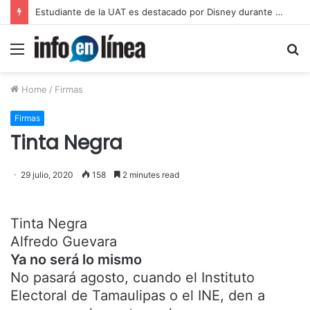
UAT proyecta alcanzar una matrícula de 45 mil estudiantes
Menu
S
fo
Home
/
Firmas
Firmas
Tinta Negra
29 julio, 2020
158
2 minutes read
Tinta Negra
Alfredo Guevara
Ya no será lo mismo
No pasará agosto, cuando el Instituto
Electoral de Tamaulipas o el INE, den a