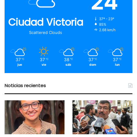
24
Ciudad Victoria
37º - 23º
85%
2.68 km/h
Scattered Clouds
37
37
38
37
37
℃
℃
℃
℃
℃
jue
vie
sáb
dom
lun
Noticias recientes