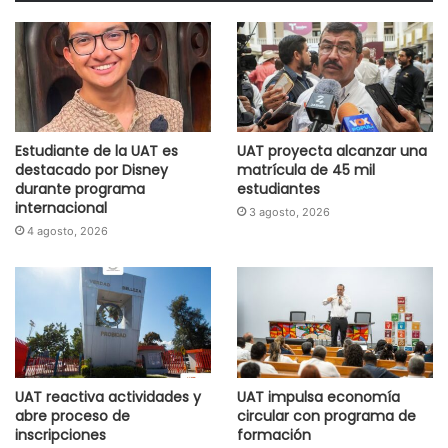
Estudiante de la UAT es
UAT proyecta alcanzar una
destacado por Disney
matrícula de 45 mil
durante programa
estudiantes
internacional
3 agosto, 2026
4 agosto, 2026
UAT reactiva actividades y
UAT impulsa economía
abre proceso de
circular con programa de
inscripciones
formación