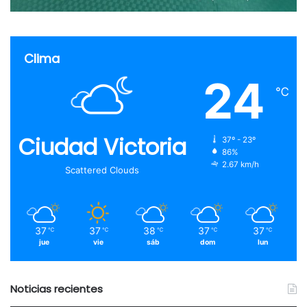
Clima
24
℃
Ciudad Victoria
37º - 23º
86%
2.67 km/h
Scattered Clouds
37
37
38
37
37
℃
℃
℃
℃
℃
jue
vie
sáb
dom
lun
Noticias recientes