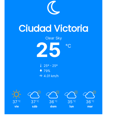
Ciudad Victoria
Clear Sky
25
℃
25º - 25º
79%
4.01 km/h
37
37
36
35
36
℃
℃
℃
℃
℃
vie
sáb
dom
lun
mar