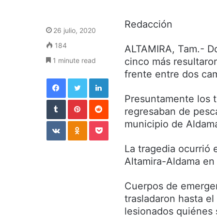
Redacción
26 julio, 2020
184
ALTAMIRA, Tam.- Dos
cinco más resultar
1 minute read
frente entre dos ca
Facebook
Twitter
LinkedIn
Presuntamente los t
Tumblr
Pinterest
Reddit
regresaban de pesca
VKontakte
Odnoklassniki
Pocket
municipio de Aldam
La tragedia ocurrió 
Altamira-Aldama en 
Cuerpos de emergen
trasladaron hasta el
lesionados quiénes