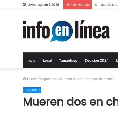
Universidad d
jueves, agosto 6 2026
Últimas Noticias
Inicio
Local
Tamaulipas
Decisión 2024
L
Home
/
Seguridad
/
Mueren dos en choque de frente
Seguridad
Mueren dos en ch