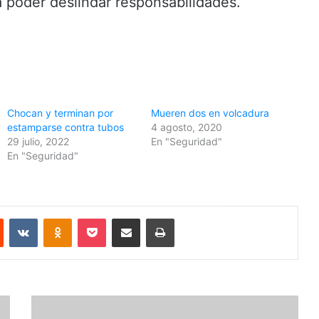
a poder deslindar responsabilidades.
Chocan y terminan por
Mueren dos en volcadura
estamparse contra tubos
4 agosto, 2020
29 julio, 2022
En "Seguridad"
En "Seguridad"
Reddit
VKontakte
Odnoklassniki
Pocket
Share via Email
Print