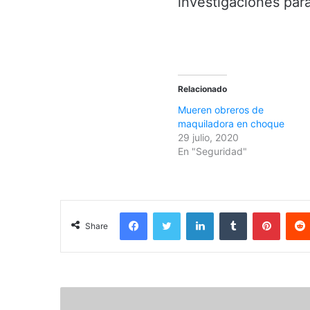
investigaciones par
Relacionado
Mueren obreros de
maquiladora en choque
29 julio, 2020
En "Seguridad"
Facebook
Twitter
LinkedIn
Tumblr
Pinterest
Share