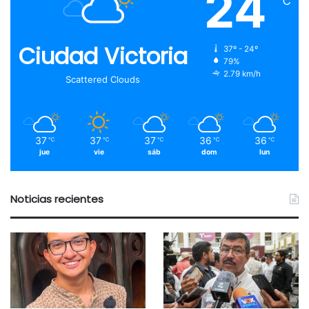
24
℃
Ciudad Victoria
37º - 24º
79%
2.79 km/h
Scattered Clouds
37
37
37
36
36
℃
℃
℃
℃
℃
jue
vie
sáb
dom
lun
Noticias recientes