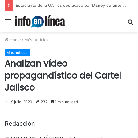
UAT proyecta alcanzar una matrícula de 45 mil estudiantes
Menu
S
fo
Home
/
Más noticias
Más noticias
Analizan vídeo
propagandístico del Cartel
Jalisco
19 julio, 2020
232
1 minute read
Redacción