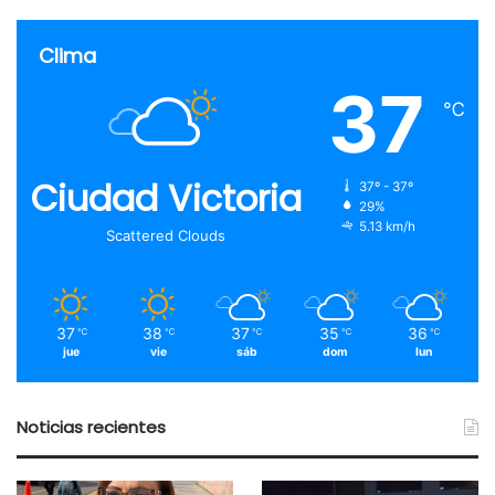
Clima
37
℃
Ciudad Victoria
37º - 37º
29%
5.13 km/h
Scattered Clouds
37
38
37
35
36
℃
℃
℃
℃
℃
jue
vie
sáb
dom
lun
Noticias recientes