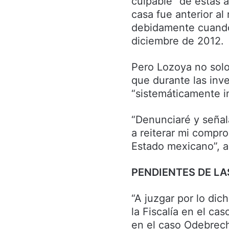
culpable” de estas 
casa fue anterior al 
debidamente cuando
diciembre de 2012.
Pero Lozoya no solo
que durante las inv
“sistemáticamente i
“Denunciaré y señal
a reiterar mi compr
Estado mexicano”, a
PENDIENTES DE LA
“A juzgar por lo dic
la Fiscalía en el c
en el caso Odebrecht