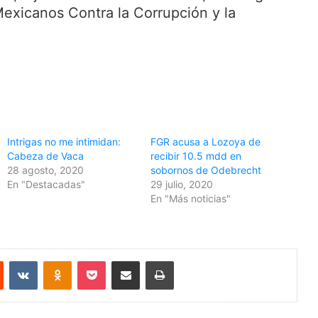
Mexicanos Contra la Corrupción y la
Intrigas no me intimidan:
FGR acusa a Lozoya de
Cabeza de Vaca
recibir 10.5 mdd en
28 agosto, 2020
sobornos de Odebrecht
En "Destacadas"
29 julio, 2020
En "Más noticias"
Reddit
VKontakte
Odnoklassniki
Pocket
Share via Email
Print