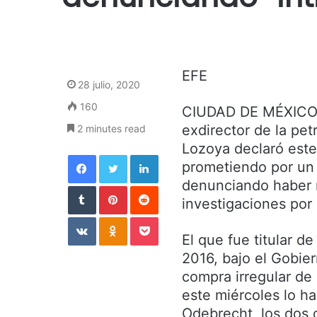
EFE
28 julio, 2020
160
CIUDAD DE MÉXICO.-
exdirector de la pet
2 minutes read
Lozoya declaró este
Facebook
Twitter
LinkedIn
prometiendo por un l
denunciando haber r
Tumblr
Pinterest
Reddit
investigaciones por
VKontakte
Odnoklassniki
Pocket
El que fue titular d
2016, bajo el Gobier
compra irregular de 
este miércoles lo h
Odebrecht, los dos c