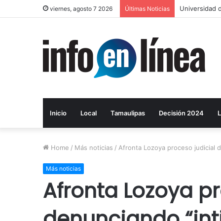
Universidad d
viernes, agosto 7 2026
Últimas Noticias
Inicio
Local
Tamaulipas
Decisión 2024
L
Home
/
Más noticias
/
Afronta Lozoya proceso judicial 
Más noticias
Afronta Lozoya pr
denunciando “int