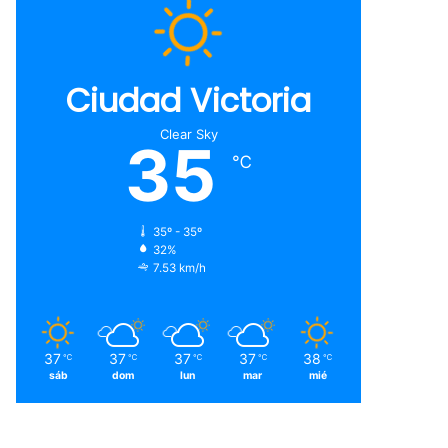
Ciudad Victoria
Clear Sky
35
℃
35º - 35º
32%
7.53 km/h
37
37
37
37
38
℃
℃
℃
℃
℃
sáb
dom
lun
mar
mié